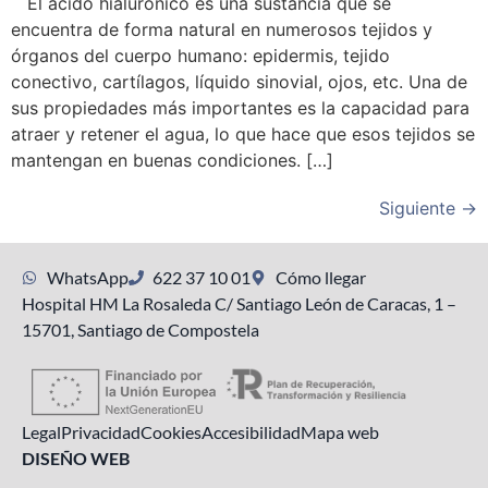
El ácido hialurónico es una sustancia que se
encuentra de forma natural en numerosos tejidos y
órganos del cuerpo humano: epidermis, tejido
conectivo, cartílagos, líquido sinovial, ojos, etc. Una de
sus propiedades más importantes es la capacidad para
atraer y retener el agua, lo que hace que esos tejidos se
mantengan en buenas condiciones. […]
Siguiente
→
WhatsApp
622 37 10 01
Cómo llegar
Hospital HM La Rosaleda C/ Santiago León de Caracas, 1 –
15701, Santiago de Compostela
Legal
Privacidad
Cookies
Accesibilidad
Mapa web
DISEÑO WEB