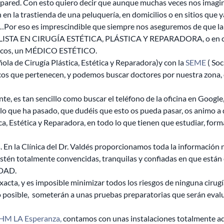
 pared. Con esto quiero decir que aunque muchas veces nos imagi
 en la trastienda de una peluquería, en domicilios o en sitios que y
Por eso es imprescindible que siempre nos aseguremos de que la 
LISTA EN CIRUGÍA ESTÉTICA, PLÁSTICA Y REPARADORA, o en ca
ticos, un MÉDICO ESTÉTICO.
ñola de Cirugía Plástica, Estética y Reparadora)y con la
SEME
( Soc
os que pertenecen, y podemos buscar doctores por nuestra zona, o
 es tan sencillo como buscar el teléfono de la oficina en Google, 
o que ha pasado, que dudéis que esto os pueda pasar, os animo a 
ca, Estética y Reparadora, en todo lo que tienen que estudiar, form
En la Clínica del Dr. Valdés proporcionamos toda la información n
 estén totalmente convencidas, tran
quilas y confiadas en que están
IDAD.
xacta, y es imposible minimizar todos los riesgos de ninguna cirugí
 posible,
someterán a unas pruebas preparatorias que serán eval
HM LA Esperanza,
contamos con unas instalaciones totalmente a