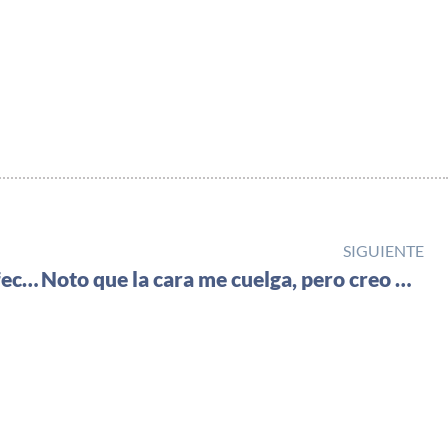
SIGUIENTE
Cirujano y Esteticista: El Equipo Perfecto
Noto que la cara me cuelga, pero creo que soy demasiado joven para hacerme un Lifting…¿Seguro…?