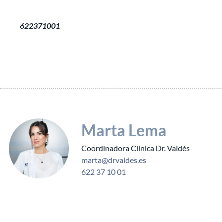
622371001
Marta Lema
Coordinadora Clínica Dr. Valdés
marta@drvaldes.es
622 37 10 01