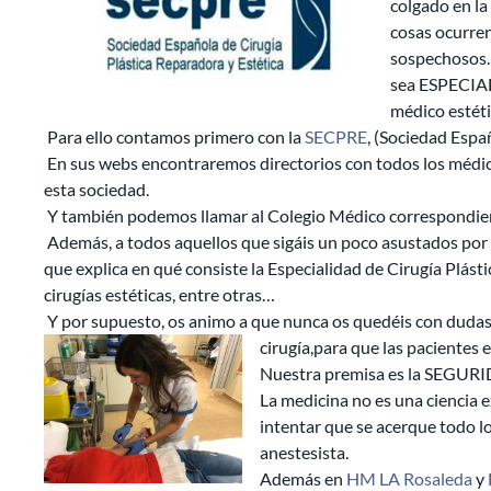
colgado en la
cosas ocurren
sospechosos…
sea ESPECIA
médico esté
Para ello contamos primero con la
SECPRE
, (Sociedad Espa
En sus webs encontraremos directorios con todos los médic
esta sociedad.
Y también podemos llamar al Colegio Médico correspondiente,
Además, a todos aquellos que sigáis un poco asustados por l
que explica en qué consiste la Especialidad de Cirugía Plásti
cirugías
estéticas, entre otras…
Y por supuesto, os animo a que nunca os quedéis con dudas. 
cirugía,para que las pacientes
Nuestra premisa es la SEGUR
La medicina no es una ciencia e
intentar que se acerque todo lo
anestesista.
Además en
HM LA Rosaleda
y