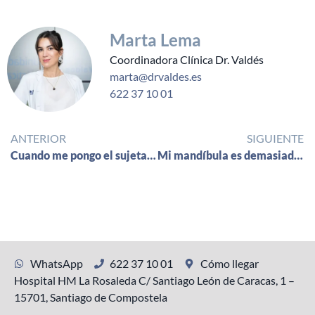
Marta Lema
Coordinadora Clínica Dr. Valdés
marta@drvaldes.es
622 37 10 01
ANTERIOR
SIGUIENTE
Cuando me pongo el sujetador me salen dos michelines en la espalda , ¿Se pueden quitar?
Mi mandíbula es demasiado ancha, ¿tiene solución?
WhatsApp
622 37 10 01
Cómo llegar
Hospital HM La Rosaleda C/ Santiago León de Caracas, 1 –
15701, Santiago de Compostela