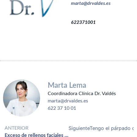
marta@drvaldes.es
622371001
Marta Lema
Coordinadora Clínica Dr. Valdés
marta@drvaldes.es
622 37 10 01
Siguiente
Tengo el párpado c
ANTERIOR
Exceso de rellenos faciales o Síndrome OverFilled