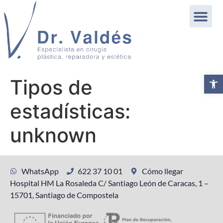
Abrir b
Tipos de
estadísticas:
unknown
WhatsApp
622 37 10 01
Cómo llegar
Hospital HM La Rosaleda C/ Santiago León de Caracas, 1 –
15701, Santiago de Compostela