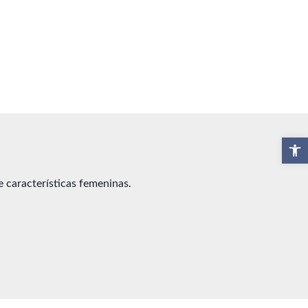
Abrir b
 características femeninas.