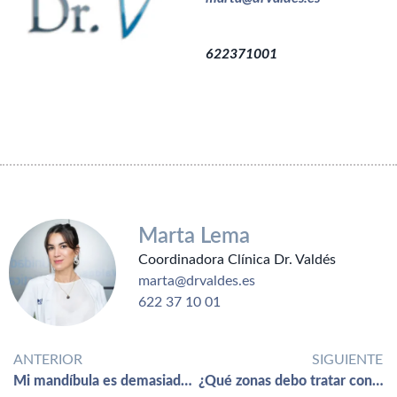
622371001
Marta Lema
Coordinadora Clínica Dr. Valdés
marta@drvaldes.es
622 37 10 01
ANTERIOR
SIGUIENTE
Mi mandíbula es demasiado ancha, ¿tiene solución?
¿Qué zonas debo tratar con Ácido Hialurónico para verme más joven y que no se note?