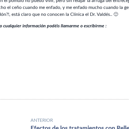
n el pómulo no puedo vivir, pero sin relajar la arruga del entrece
cho el ceño cuando me enfado, y me enfado mucho cuando la gen
?!, está claro que no conocen la Clínica el Dr. Valdés.. 🙂
a o cualquier información podéis llamarme o escribirme :
ANTERIOR