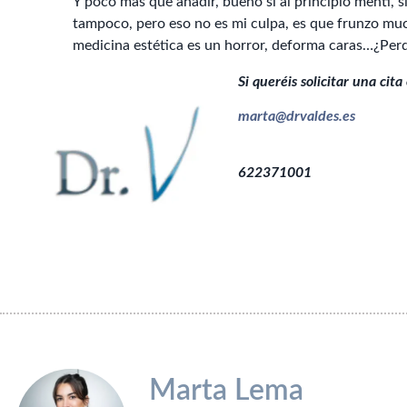
Y poco más que añadir, bueno sí al principio mentí, si
tampoco, pero eso no es mi culpa, es que frunzo mu
medicina estética es un horror, deforma caras…¿Perdón
Si queréis solicitar una cit
marta@drvaldes.es
622371001
Marta Lema