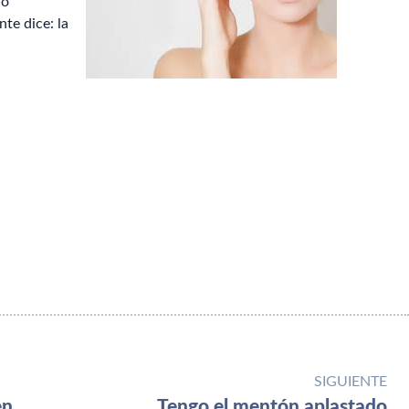
jo
te dice: la
SIGUIENTE
Efectos de los tratamientos con Rellenos y Neuromoduladores a largo plazo
Tengo el mentón aplastado