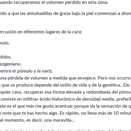
 cuando recuperamos el volumen perdido en esta zona.
do a que las almohadillas de grasa bajo la piel comienzan a dismi
rcusión en diferentes lugares d
e la cara:
mulo.
didos.
asogeniano.
ntre el pómulo y la nariz.
una pérdida de volumen a medida que envejece. Pero nos ocurre 
n que se produce depende del estilo de vida y de la genética…De
quier caso, recuperar esa forma elevada y redondeada del pómu
 consiste en infiltrar ácido hialurónico de densidad media, pre
s
te es el que más me gusta acentuar porque da la sensación de 
e note que te has hecho algo. Es rápido, no lleva más de 10 minu
al momento, es decir, una maravilla…